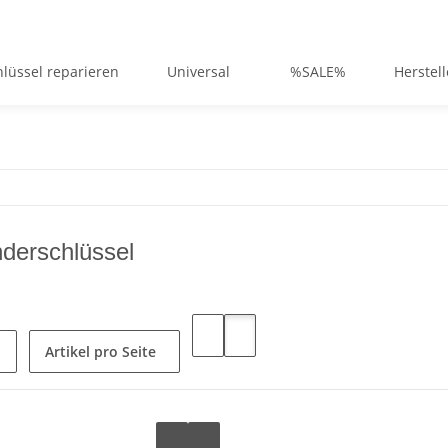
lüssel reparieren
Universal
%SALE%
Herstell
derschlüssel
Artikel pro Seite