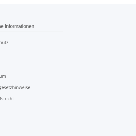
he Informationen
hutz
sum
egesetzhinweise
fsrecht