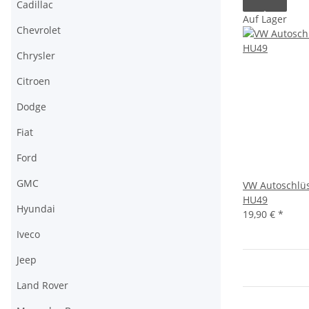
Cadillac
Auf Lager
Chevrolet
Chrysler
Citroen
Dodge
Fiat
Ford
GMC
VW Autoschlü
HU49
Hyundai
19,90 €
*
Iveco
Jeep
Land Rover