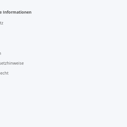
he Informationen
tz
m
setzhinweise
recht