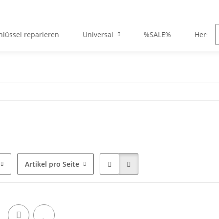
hlüssel reparieren
Universal
%SALE%
Herstel
Artikel pro Seite