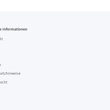
he Informationen
tz
m
setzhinweise
recht