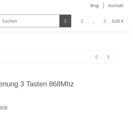
Blog
Kontakt
ler
Nur Endkunden
0,00 €
enung 3 Tasten 868Mhz
onik