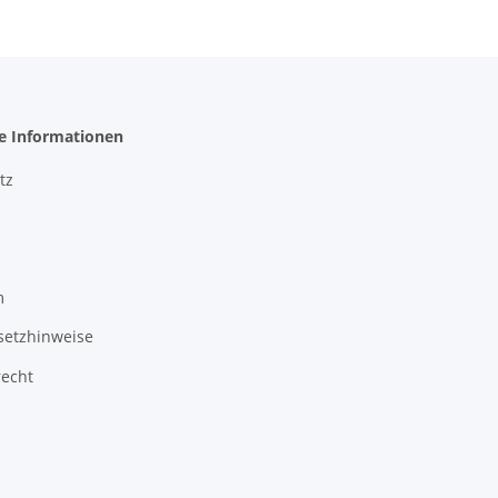
he Informationen
tz
m
setzhinweise
recht