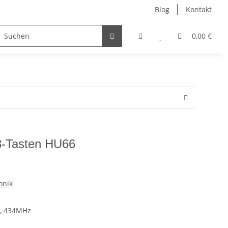
Blog
Kontakt
ler
Nur Endkunden
0,00 €
3-Tasten HU66
onik
8, 434MHz