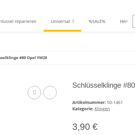
hlüssel reparieren
Universal
%SALE%
Herstel
sselklinge #80 Opel YM28
Schlüsselklinge #8
Artikelnummer:
50-1461
Kategorie:
Klingen
3,90 €