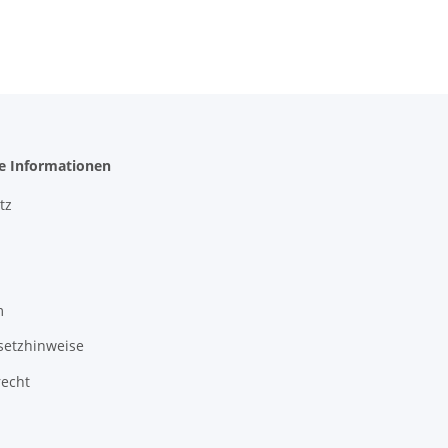
he Informationen
tz
m
setzhinweise
recht