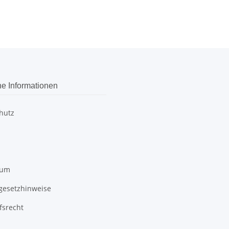
he Informationen
hutz
sum
egesetzhinweise
fsrecht