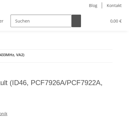
Blog
Kontakt
er
Nur Endkunden
0,00 €
 433MHz, VA2)
ault (ID46, PCF7926A/PCF7922A,
onik