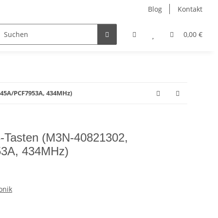
Blog
Kontakt
ler
Nur Endkunden
0,00 €
945A/PCF7953A, 434MHz)
-Tasten (M3N-40821302,
3A, 434MHz)
onik