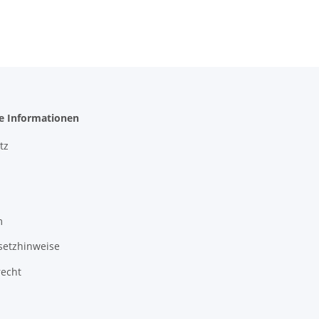
he Informationen
tz
m
setzhinweise
recht