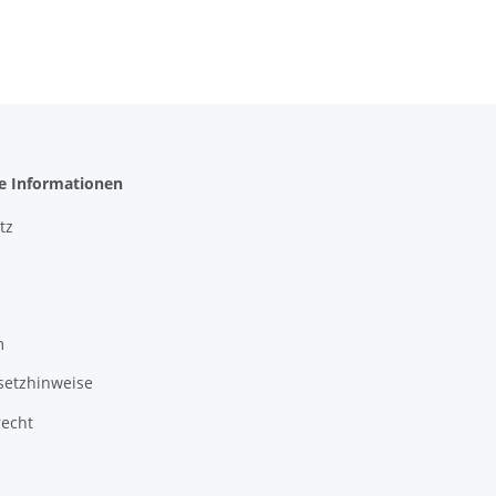
he Informationen
tz
m
setzhinweise
recht